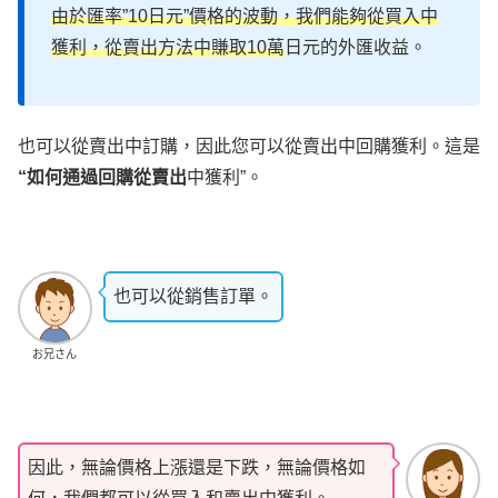
由於匯率”10日元”價格的波動，我們能夠從買入中
獲
利
，從賣出方法中賺取10萬
日元的外匯收益。
也可以從賣出中訂購，因此您可以從賣出中回購獲利。這是
“如何通過回購從賣出
中獲利”。
也可以從銷售訂單。
お兄さん
因此，無論價格上漲還是下跌，無論價格如