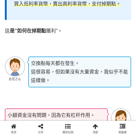
買入低利率貨幣，賣出高利率貨幣，支付掉期點。
這
是”如何在掉期點
獲利”。
交換點每天都在發生。
這很容易，但如果沒有大量資金，我似乎不能
お兄さん
這樣做。
小額資金沒有問題，因為它有杠杆作用。
更何況，你不需要整天持有它，你應該持有它
お姉さん
的時間，當交換點發生。
首頁
分享
轉到目錄
頂部
側邊欄