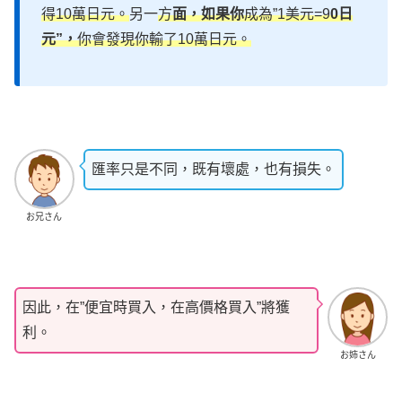
得10萬日元。
另一
方
面，如果你
成為”1美元=9
0日
元”，
你會發現你輸了10萬日元。
匯率只是不同，既有壞處，也有損失。
お兄さん
因此，在”便宜時買入，在高價格買入”將獲
利。
お姉さん