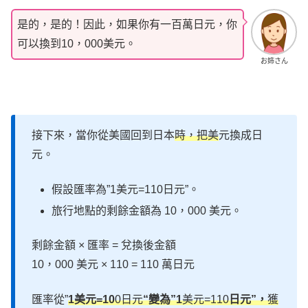
是的，是的！因此，如果你有一百萬日元，你
可以換到10，000美元。
お姉さん
接下來，當你從美國回到日本
時，把美
元換成日
元。
假設匯率為”1美元=110日元”。
旅行地點的剩餘金額為 10，000 美元。
剩餘金額 × 匯率 = 兌換後金額
10，000 美元 × 110 = 110 萬日元
匯率從”
1美元=10
0日元
“變為”1
美元=110
日元”，
獲