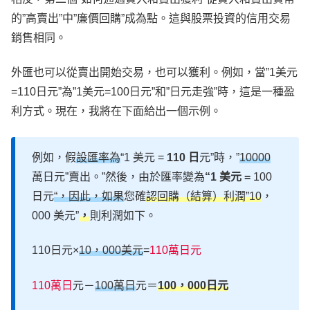
的”高賣出”中”廉價回購”成為點。這與股票投資的信用交易
銷售相同。
外匯也可以從賣出開始交易，也可以獲利。例如，當”1美元
=110日元”為”1美元=100日元”和”日元走強”時，這是一種盈
利方式。現在，我將在下面給出一個示例。
例如，假
設匯率為
“1 美元 =
110 日
元”時，”
10000
萬日元”賣出。”然後，由於匯率變為
“1 美元 =
100
日元
“，因此，如果
您確
認回購（結算）利潤”10
，
000 美元”
，
則利潤如下。
110日元×
10，000美元
=
110萬日元
110萬日
元－
100萬日
元＝
100，000日元