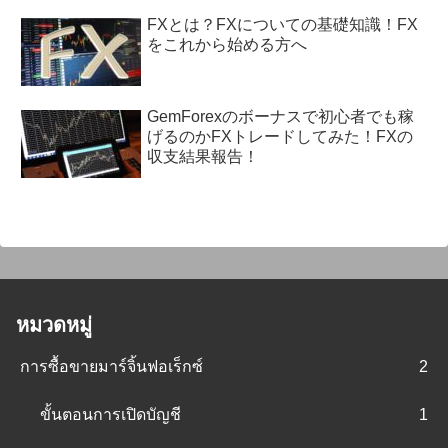
FXとは？FXについての基礎知識！FX
をこれから始める方へ
GemForexのボーナスで初心者でも稼
げるのかFXトレードしてみた！FXの
収支結果報告！
หมวดหมู่
การซื้อขายมาร์จิ้นฟอเร็กซ์
2
ขั้นตอนการเปิดบัญชี
1